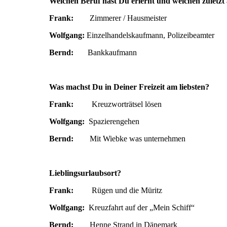
Welchen Beruf hast Du erlernt und welchen zuletzt
Frank:
Zimmerer / Hausmeister
Wolfgang:
Einzelhandelskaufmann, Polizeibeamter
Bernd:
Bankkaufmann
Was machst Du in Deiner Freizeit am liebsten?
Frank:
Kreuzworträtsel lösen
Wolfgang:
Spazierengehen
Bernd:
Mit Wiebke was unternehmen
Lieblingsurlaubsort?
Frank:
Rügen und die Müritz
Wolfgang:
Kreuzfahrt auf der „Mein Schiff“
Bernd:
Henne Strand in Dänemark