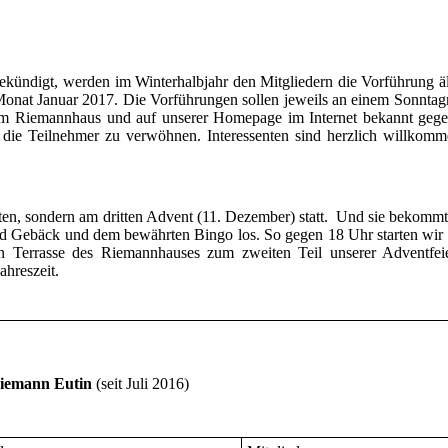
gekündigt, werden im Winterhalbjahr den Mitgliedern die Vorführung ä
Monat Januar 2017. Die Vorführungen sollen jeweils an einem Sonnta
 im Riemannhaus und auf unserer Homepage im Internet bekannt geg
 die Teilnehmer zu verwöhnen. Interessenten sind herzlich willkom
iten, sondern am dritten Advent (11. Dezember) statt. Und sie bekommt
nd Gebäck und dem bewährten Bingo los. So gegen 18 Uhr starten wir b
n Terrasse des Riemannhauses zum zweiten Teil unserer Adventfeie
ahreszeit.
 Riemann Eutin
(seit Juli 2016)