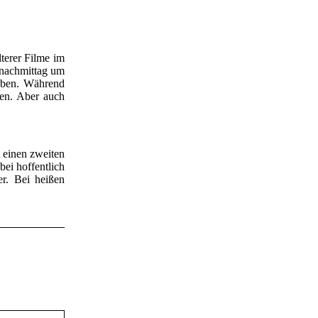
lterer Filme im
gnachmittag um
eben. Während
men. Aber auch
 einen zweiten
ei hoffentlich
r. Bei heißen