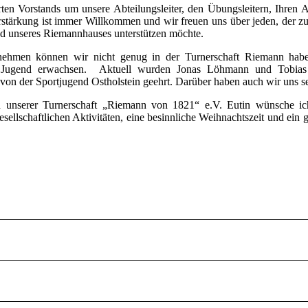
ten Vorstands um unsere Abteilungsleiter, den Übungsleitern, Ihren A
erstärkung ist immer Willkommen und wir freuen uns über jeden, der zu
und unseres Riemannhauses unterstützen möchte.
ernehmen können wir nicht genug in der Turnerschaft Riemann hab
r Jugend erwachsen. Aktuell wurden Jonas Löhmann und Tobias 
n der Sportjugend Ostholstein geehrt. Darüber haben auch wir uns se
en unserer Turnerschaft „Riemann von 1821“ e.V. Eutin wünsche ic
esellschaftlichen Aktivitäten, eine besinnliche Weihnachtszeit und ein