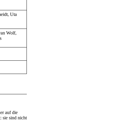
eidt, Uta
van Wolf,
s
r auf die
 sie sind nicht