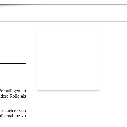
reiwilligen im
ndere Rolle als
sbesondere von
gsübernahme zu