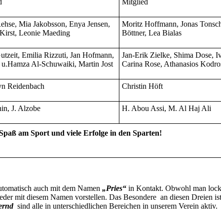
d
Mitglied
ehse, Mia Jakobsson, Enya Jensen,
Moritz Hoffmann, Jonas Tonsch
Kirst, Leonie Maeding
Böttner, Lea Bialas
utzeit, Emilia Rizzuti, Jan Hofmann,
Jan-Erik Zielke, Shima Dose, I
u.Hamza Al-Schuwaiki, Martin Jost
Carina Rose, Athanasios Kodro
yn Reidenbach
Christin Höft
in, J. Alzobe
H. Abou Assi, M. Al Haj Ali
Spaß am Sport und viele Erfolge in den Sparten!
automatisch auch mit dem Namen
„Pries“
in Kontakt. Obwohl man locke
eder mit diesem Namen vorstellen. Das Besondere an diesen Dreien ist:
ernd
sind alle in unterschiedlichen Bereichen in unserem Verein aktiv.