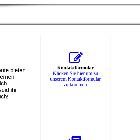
Kontaktformular
ute bieten
Klicken Sie hier um zu
dernen
unserem Kon­takt­for­mu­lar
ich
zu kommen
eid ihr
uch!